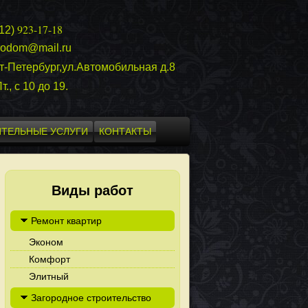
923-17-18
812)
rodom@mail.ru
т-Петербург,ул.Автомобильная д.8
т., с 10 до 19.
ТЕЛЬНЫЕ УСЛУГИ
КОНТАКТЫ
Виды работ
Ремонт квартир
Эконом
Комфорт
Элитный
Загородное строительство