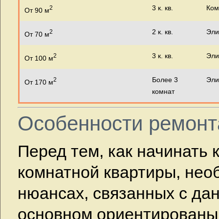
3 к. кв.
Ком
2
От 90 м
2 к. кв.
Эли
2
От 70 м
3 к. кв.
Эли
2
От 100 м
Более 3
Эли
2
От 170 м
комнат
Особенности ремонт
Перед тем, как начинать 
комнатной квартиры, нео
нюансах, связанных с да
основном ориентированы 