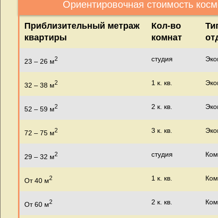
Ориентировочная стоимость косм
Приблизительный метраж
Кол-во
Ти
квартиры
комнат
от
студия
Эко
2
23 – 26 м
1 к. кв.
Эко
2
32 – 38 м
2 к. кв.
Эко
2
52 – 59 м
3 к. кв.
Эко
2
72 – 75 м
студия
Ком
2
29 – 32 м
1 к. кв.
Ком
2
От 40 м
2 к. кв.
Ком
2
От 60 м