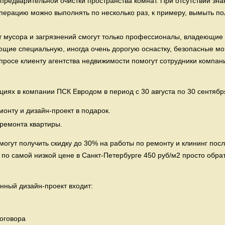
е предварительной очистки пространства комнат. При отсутствии зн
операцию можно выполнять по несколько раз, к примеру, вымыть пол
т мусора и загрязнений смогут только профессионалы, владеющие
ющие специальную, иногда очень дорогую оснастку, безопасные м
опросе клиенту агентства недвижимости помогут сотрудники компа
иях в компании ПСК Евродом в период с 30 августа по 30 сентябр
онту и дизайн-проект в подарок.
 ремонта квартиры.
могут получить скидку до 30% на работы по ремонту и клининг пос
 по самой низкой цене в Санкт-Петербурге 450 руб/м2 просто об
онный дизайн-проект входит:
договора