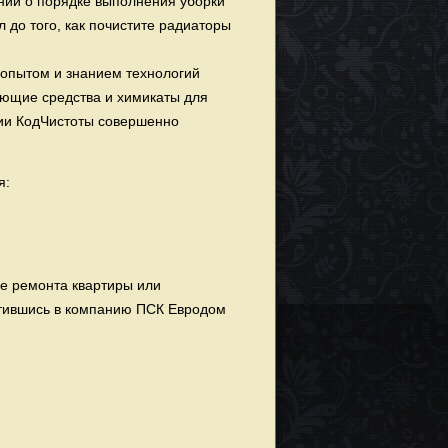
аний о порядке выполнения уборки
 до того, как почистите радиаторы
 опытом и знанием технологий
оющие средства и химикаты для
нии КодЧистоты совершенно
я:
ле ремонта квартиры или
ратившись в компанию ПСК Евродом