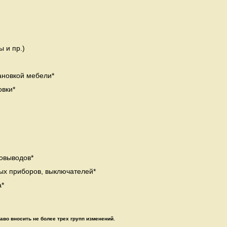
 и пр.)
ановкой мебели*
вки*
ровыводов*
ых приборов, выключателей*
а*
аво вносить не более трех групп изменений.