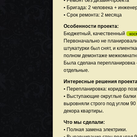
• Ремонт без дизайн-проекта
• Бригада: 2 человека + инжене
• Срок ремонта: 2 месяца
Особенности проекта:
Бюджетный, качественный
кос
Первоначально не планировали м
штукатурки был снят, и клиентк
полном демонтаже межкомнатны
Была сделана перепланировка 
отдельные.
Интересные решения проекта
• Перепланировка: коридор поз
• Выступающие округлые балки 
выровняли строго под углом 90
декора квартиры.
Что мы сделали:
• Полная замена электрики.
• Выравнивание стен под угол 9