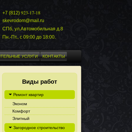
923-17-18
+7 (812)
skevrodom@mail.ru
СПб, ул.Автомобильная д.8
Пн.-Пт., с 09:00 до 18:00.
ТЕЛЬНЫЕ УСЛУГИ
КОНТАКТЫ
Виды работ
Ремонт квартир
Эконом
Комфорт
Элитный
Загородное строительство