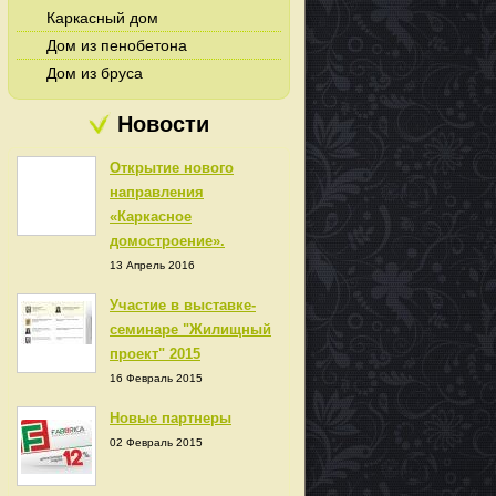
Каркасный дом
Дом из пенобетона
Дом из бруса
Новости
Открытие нового
направления
«Каркасное
домостроение».
13 Апрель 2016
Участие в выставке-
семинаре "Жилищный
проект" 2015
16 Февраль 2015
Новые партнеры
02 Февраль 2015