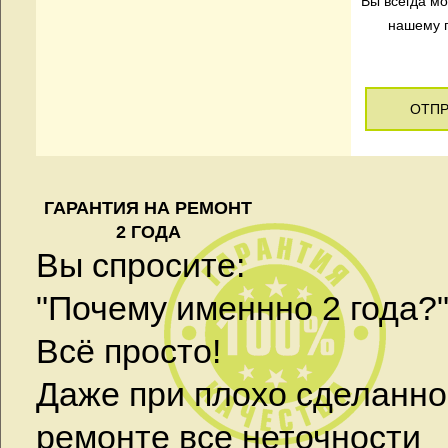
Вы всегда м
нашему г
ОТПР
ГАРАНТИЯ НА РЕМОНТ
2 ГОДА
Вы спросите:
"Почему именнно 2 года?
Всё просто!
Даже при плохо сделанн
ремонте все неточности