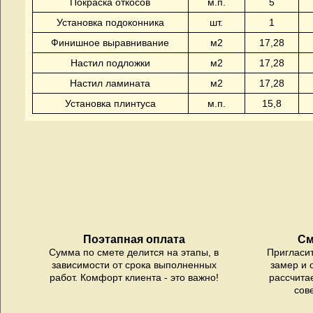
Покраска откосов
м.п.
5
Установка подоконника
шт.
1
Финишное выравнивание
м2
17,28
Настил подложки
м2
17,28
Настил ламината
м2
17,28
Установка плинтуса
м.п.
15,8
Поэтапная оплата
См
Сумма по смете делится на этапы, в
Пригласи
зависимости от срока выполненных
замер и 
работ. Комфорт клиента - это важно!
рассчита
сов